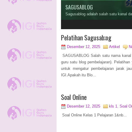
Organisasi Profesi Guru
Presiden Jokowi memberi hormat kepa
2
3
4
Pelatihan Sagusab;og
Desember 12, 2025
Artikel
N
SAGUSABLOG Salah satu nama kanal pel
guru satu blog pembelajaran). Pelatihan
untuk mengatur pembelajaran jarak ja
IGI.Apakah itu Blo...
Soal Online
Desember 12, 2025
kls 1
,
Soal O
Soal Online Kelas 1 Pelajaran 1&nb...