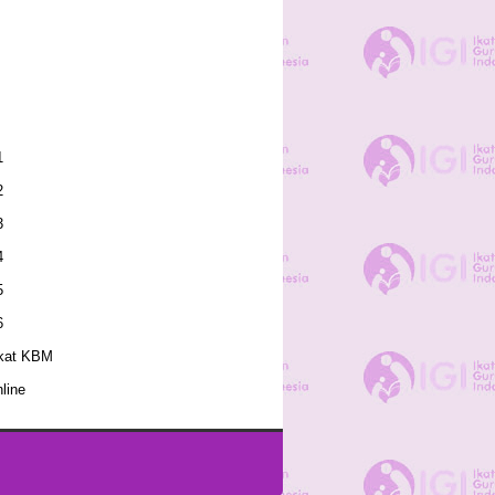
1
2
3
4
5
6
kat KBM
line