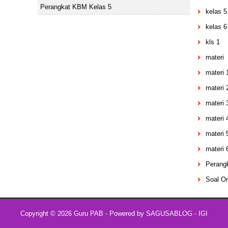
Perangkat KBM Kelas 5
kelas 5
kelas 6
kls 1
materi
materi 
materi 
materi 
materi 
materi 
materi 
Perang
Soal On
Copyright ©
2026
Guru PAB
- Powered by
SAGUSABLOG
-
IGI