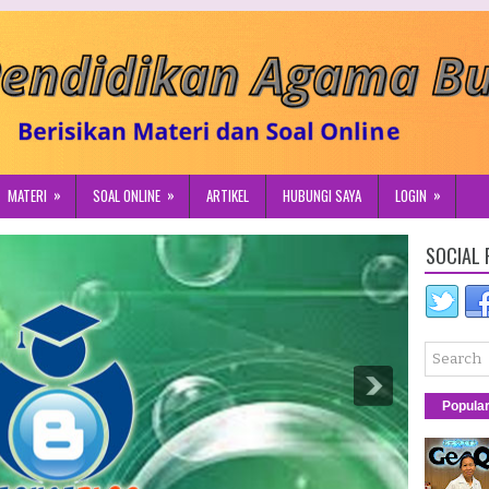
»
»
»
MATERI
SOAL ONLINE
ARTIKEL
HUBUNGI SAYA
LOGIN
SOCIAL 
Popula