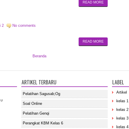
READ MORE
i 2
No comments
READ MORE
Beranda
ARTIKEL TERBARU
LABEL
Artikel
Pelatihan Sagusab;og
KU
kelas 1
Soal Online
kelas 2
Pelatihan Genqi
kelas 3
Perangkat KBM Kelas 6
kelas 4