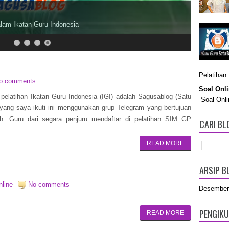
da Guru-Guru se Indonesia.
Pelatihan.
o comments
Soal Onl
atihan Ikatan Guru Indonesia (IGI) adalah Sagusablog (Satu
Soal Onli
 yang saya ikuti ini menggunakan grup Telegram yang bertujuan
uh. Guru dari segara penjuru mendaftar di pelatihan SIM GP
CARI BLO
READ MORE
ARSIP B
nline
No comments
Desember
PENGIK
READ MORE