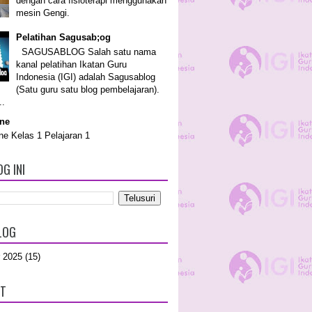
dengan cara fisioterapi menggunakan
mesin Gengi.
Pelatihan Sagusab;og
SAGUSABLOG Salah satu nama
kanal pelatihan Ikatan Guru
Indonesia (IGI) adalah Sagusablog
(Satu guru satu blog pembelajaran).
..
ine
ne Kelas 1 Pelajaran 1
G INI
LOG
 2025
(15)
UT