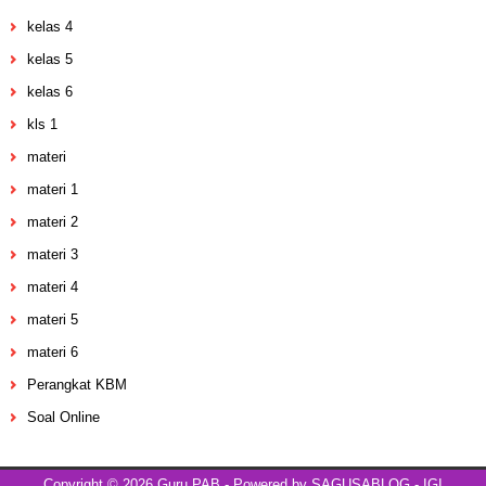
kelas 4
kelas 5
kelas 6
kls 1
materi
materi 1
materi 2
materi 3
materi 4
materi 5
materi 6
Perangkat KBM
Soal Online
Copyright ©
2026
Guru PAB
- Powered by
SAGUSABLOG
-
IGI