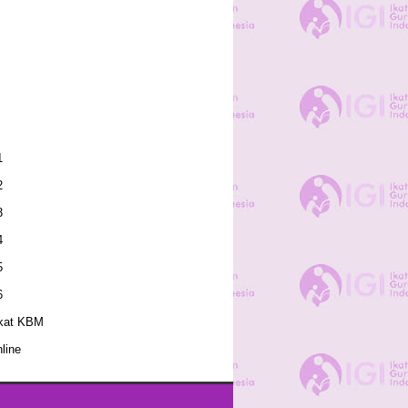
1
2
3
4
5
6
kat KBM
line