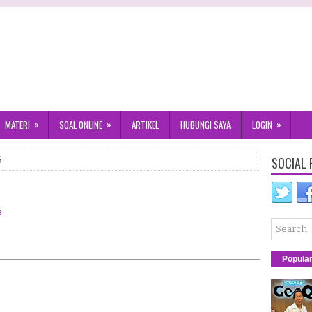
»
»
»
MATERI
SOAL ONLINE
ARTIKEL
HUBUNGI SAYA
LOGIN
SOCIAL 
6
s
Popula