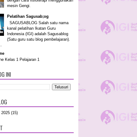
dengan cara fisioterapi menggunakan
mesin Gengi.
Pelatihan Sagusab;og
SAGUSABLOG Salah satu nama
kanal pelatihan Ikatan Guru
Indonesia (IGI) adalah Sagusablog
(Satu guru satu blog pembelajaran).
..
ine
ne Kelas 1 Pelajaran 1
G INI
LOG
 2025
(15)
UT